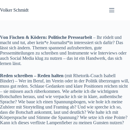
Zum
Inhalt
Volker Schmidt
springen
Von Fischen & Ködern: Politische Pressearbeit
– Ihr rödelt und
macht und tut, aber kein*e Journalist*in interessiert sich dafür? Das
lässt sich ändern. Themen spannend aufzubereiten, gute
Pressemitteilungen zu schreiben und Instrumente wie Interviews oder
auch Social Media klug zu nutzen – das ist ein Handwerk, das sich
lernen lässt.
Reden schreiben – Reden halten
(mit Rhetorik-Coach Isabell
Binder) – Wer im Beruf, im Verein oder in der Politik überzeugen will,
muss gut reden. Schlaue Gedanken und klare Positionen reichen nicht
– sie müssen auch rüberkommen. Wie arbeite ich die wichtigsten
Botschaften heraus, und wie verpacke ich sie in klare, authentische
Sprache? Wie baue ich einen Spannungsbogen, wie hole ich meine
Zuhörer mit Storytelling und Framing ab? Und wie spreche ich so,
dass die Botschaft ankommt, laut und deutlich? Wie halte ich mit
Körpersprache und Stimme die Spannung? Wie setze ich eine Pointe?
Kann ich dieses verflixte Lampenfieber zu meinen Gunsten nutzen?